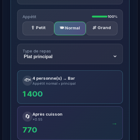
Appétit
100%
🥄 Petit
🍖 Grand
🍽️ Normal
Type de repas
4 personne(s) → Bar
🐟
Appétit normal • principal
1 400
Après cuisson
🔄
×0.55
→
770