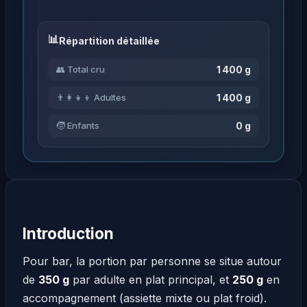
Répartition détaillée
1 400 g
👥 Total cru
1 400 g
👨‍👩‍👧‍👦 Adultes
0 g
🧒 Enfants
Introduction
Pour bar, la portion par personne se situe autour
de
350 g
par adulte en plat principal, et
250 g
en
accompagnement (assiette mixte ou plat froid).