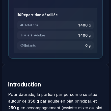
Répartition détaillée
1 400 g
👥 Total cru
1 400 g
👨‍👩‍👧‍👦 Adultes
0 g
🧒 Enfants
Introduction
Pour daurade, la portion par personne se situe
autour de
350 g
par adulte en plat principal, et
250 g
en accompagnement (assiette mixte ou plat