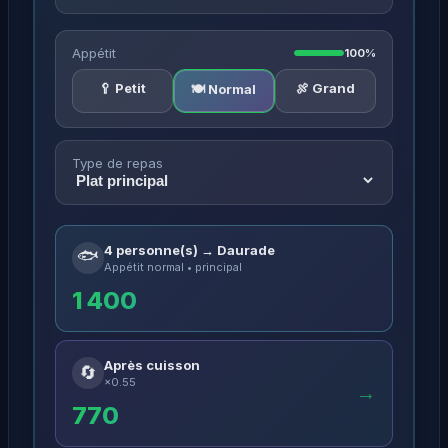
Appétit
100%
🥄 Petit
🍖 Grand
🍽️ Normal
Type de repas
4 personne(s) → Daurade
🐟
Appétit normal • principal
1 400
Après cuisson
🔄
×0.55
→
770