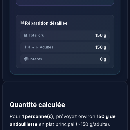
Répartition détaillée
150 g
👥 Total cru
150 g
👨‍👩‍👧‍👦 Adultes
0 g
🧒 Enfants
Quantité calculée
Pour
1 personne(s)
, prévoyez environ
150 g de
andouillette
en plat principal (~150 g/adulte).