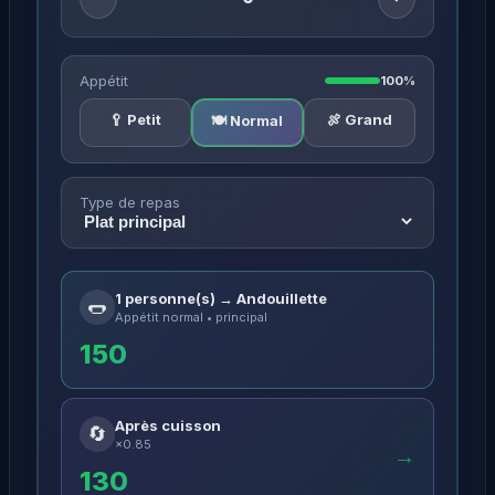
Appétit
100%
🥄 Petit
🍖 Grand
🍽️ Normal
Type de repas
1 personne(s) → Andouillette
🌭
Appétit normal • principal
150
Après cuisson
🔄
×0.85
→
130