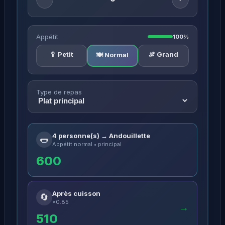
Appétit
100%
🥄 Petit
🍖 Grand
🍽️ Normal
Type de repas
4 personne(s) → Andouillette
🌭
Appétit normal • principal
600
Après cuisson
🔄
×0.85
→
510