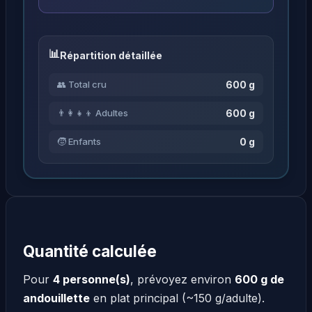
Répartition détaillée
600 g
👥 Total cru
600 g
👨‍👩‍👧‍👦 Adultes
0 g
🧒 Enfants
Quantité calculée
Pour
4 personne(s)
, prévoyez environ
600 g de
andouillette
en plat principal (~150 g/adulte).