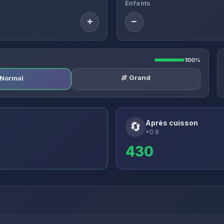
Enfants
+
−
100%
🍖 Grand
️ Normal
Après cuisson
🔄
×0.9
430