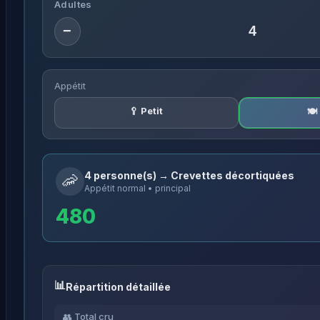
Adultes
−
Appétit
🥄 Petit
🍽
4 personne(s) → Crevettes décortiquées
🦐
Appétit normal • principal
480
Répartition détaillée
👥 Total cru