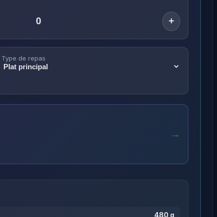
+
Type de repas
→
480 g