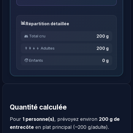
Répartition détaillée
200 g
👥 Total cru
200 g
👨‍👩‍👧‍👦 Adultes
0 g
🧒 Enfants
Quantité calculée
Pour
1 personne(s)
, prévoyez environ
200 g de
entrecôte
en plat principal (~200 g/adulte).