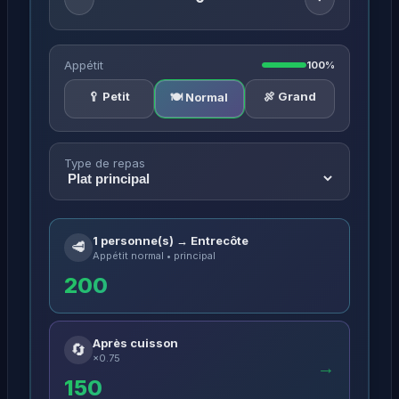
Appétit
100%
🥄 Petit
🍖 Grand
🍽️ Normal
Type de repas
1 personne(s) → Entrecôte
🥩
Appétit normal • principal
200
Après cuisson
🔄
×0.75
→
150