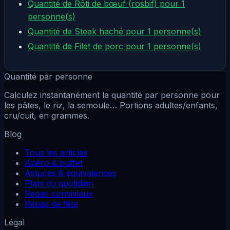
Quantité de Rôti de bœuf (rosbif) pour 1
personne(s)
Quantité de Steak haché pour 1 personne(s)
Quantité de Filet de porc pour 1 personne(s)
Quantité par personne
Calculez instantanément la quantité par personne pour
les pâtes, le riz, la semoule… Portions adultes/enfants,
cru/cuit, en grammes.
Blog
Tous les articles
Apéro & buffet
Astuces & équivalences
Plats du quotidien
Repas conviviaux
Repas de fête
Légal