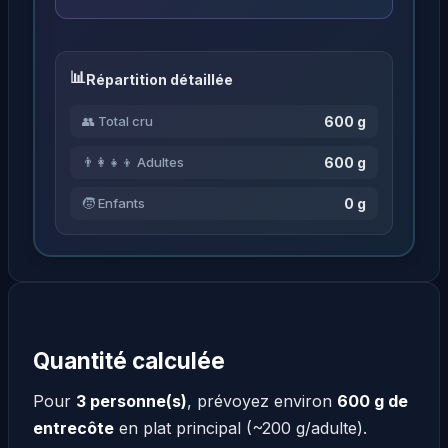
Répartition détaillée
600 g
👥 Total cru
600 g
👨‍👩‍👧‍👦 Adultes
0 g
🧒 Enfants
Quantité calculée
Pour
3 personne(s)
, prévoyez environ
600 g de
entrecôte
en plat principal (~200 g/adulte).