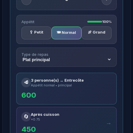
Appétit
100%
🥄 Petit
🍖 Grand
🍽️ Normal
Type de repas
3 personne(s) → Entrecôte
🥩
Appétit normal • principal
600
Après cuisson
🔄
×0.75
→
450