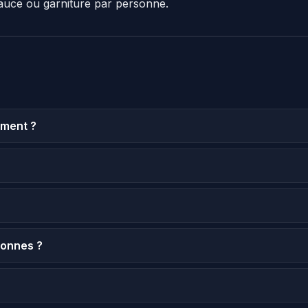
auce ou garniture par personne.
ement ?
sonnes ?