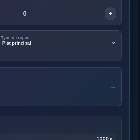
+
Type de repas
→
1 000 g