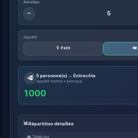
Adultes
−
Appétit
🥄 Petit
🍽
5 personne(s) → Entrecôte
🥩
Appétit normal • principal
1 000
Répartition détaillée
👥 Total cru