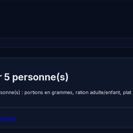
r 5 personne(s)
rsonne(s) : portions en grammes, ration adulte/enfant, pl
onne(s)