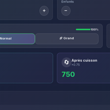
Enfants
+
−
100%
🍖 Grand
️ Normal
Après cuisson
🔄
×0.75
750