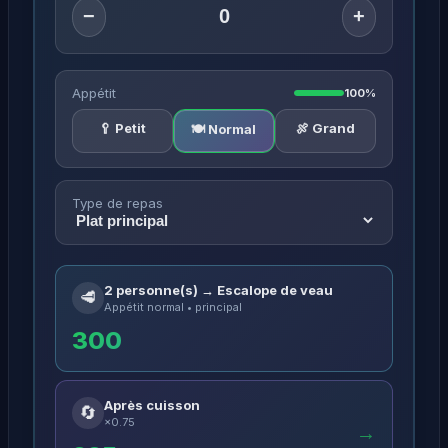
−
+
Appétit
100%
🥄 Petit
🍖 Grand
🍽️ Normal
Type de repas
2 personne(s) → Escalope de veau
🥩
Appétit normal • principal
300
Après cuisson
🔄
×0.75
→