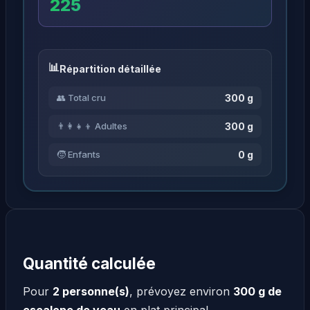
225
Répartition détaillée
300 g
👥 Total cru
300 g
👨‍👩‍👧‍👦 Adultes
0 g
🧒 Enfants
Quantité calculée
Pour
2 personne(s)
, prévoyez environ
300 g de
escalope de veau
en plat principal