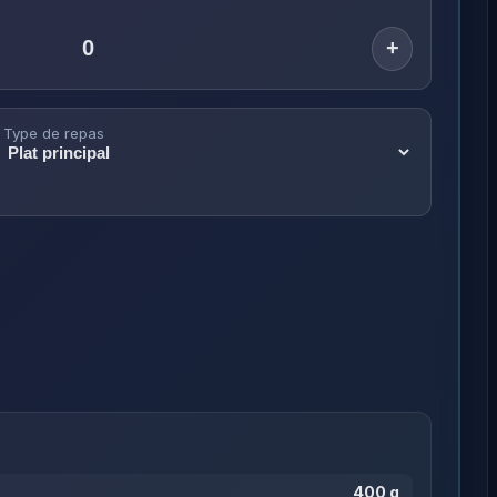
+
Type de repas
400 g