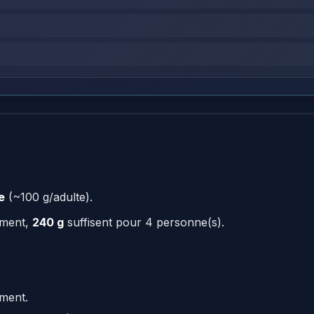
e
(~100 g/adulte).
ement,
240 g
suffisent pour 4 personne(s).
ement.