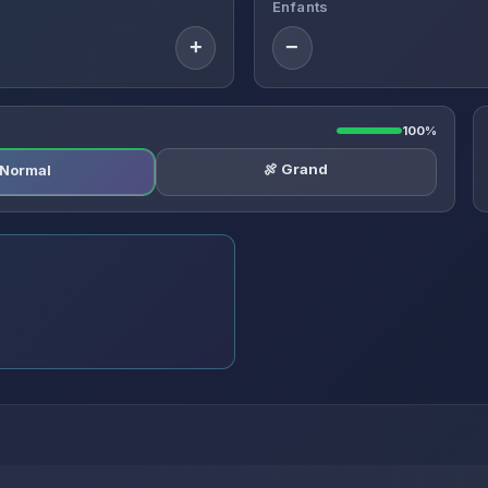
Enfants
+
−
100%
🍖 Grand
️ Normal