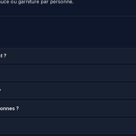
auce ou garniture par personne.
t ?
?
sonnes ?