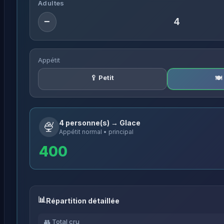
Adultes
−
Appétit
🥄 Petit
🍽
4 personne(s) → Glace
🍨
Appétit normal • principal
400
Répartition détaillée
👥 Total cru