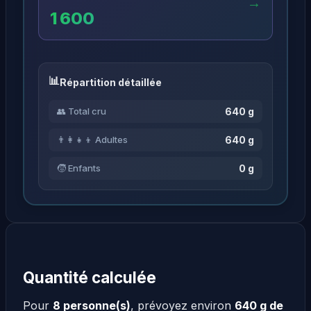
→
1 600
Répartition détaillée
640 g
👥 Total cru
640 g
👨‍👩‍👧‍👦 Adultes
0 g
🧒 Enfants
Quantité calculée
Pour
8 personne(s)
, prévoyez environ
640 g de