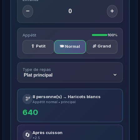
−
+
Appétit
100%
🥄 Petit
🍖 Grand
🍽️ Normal
Type de repas
8 personne(s) → Haricots blancs
🫘
Appétit normal • principal
640
Après cuisson
🔄
×2.5