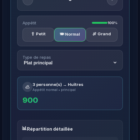
Appétit
100%
🥄 Petit
🍖 Grand
🍽️ Normal
Type de repas
3 personne(s) → Huîtres
🦪
Appétit normal • principal
900
Répartition détaillée