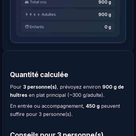
900 g
👥 Total cru
900 g
👨‍👩‍👧‍👦 Adultes
0 g
🧒 Enfants
Quantité calculée
Pour
3 personne(s)
, prévoyez environ
900 g de
huîtres
en plat principal (~300 g/adulte).
En entrée ou accompagnement,
450 g
peuvent
suffire pour 3 personne(s).
Conseils pour 3 personne(s)