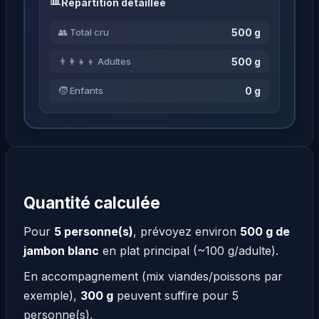
Répartition détaillée
500 g
👥 Total cru
500 g
👨‍👩‍👧‍👦 Adultes
0 g
🧒 Enfants
Quantité calculée
Pour
5 personne(s)
, prévoyez environ
500 g de
jambon blanc
en plat principal (~100 g/adulte).
En accompagnement (mix viandes/poissons par
exemple),
300 g
peuvent suffire pour 5
personne(s).