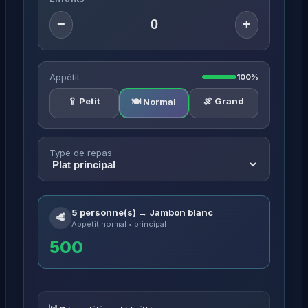
−
+
Appétit
100%
🥄 Petit
🍖 Grand
🍽️ Normal
Type de repas
5 personne(s) → Jambon blanc
🥩
Appétit normal • principal
500