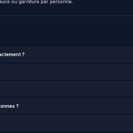
auce ou garniture par personne.
actement ?
sonnes ?