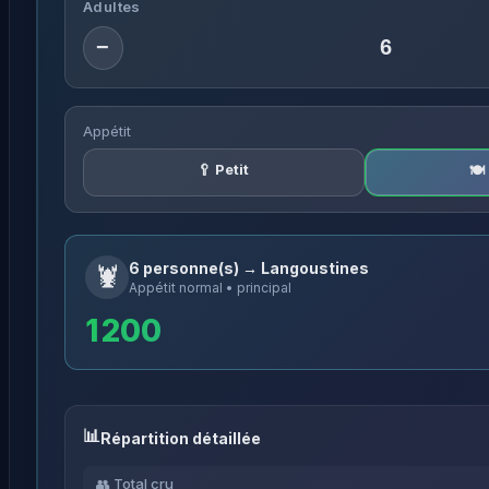
Adultes
−
Appétit
🥄 Petit
🍽
6 personne(s) → Langoustines
🦞
Appétit normal • principal
1 200
Répartition détaillée
👥 Total cru