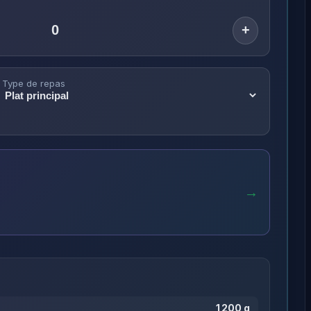
+
Type de repas
→
1 200 g