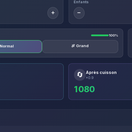
Enfants
+
−
100%
🍖 Grand
️ Normal
Après cuisson
🔄
×0.9
1 080