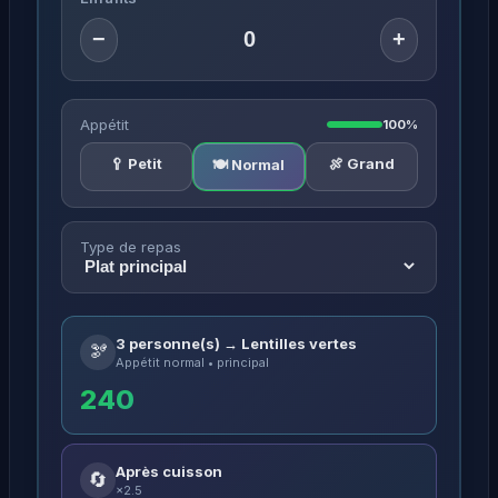
−
+
Appétit
100%
🥄 Petit
🍖 Grand
🍽️ Normal
Type de repas
3 personne(s) → Lentilles vertes
🫘
Appétit normal • principal
240
Après cuisson
🔄
×2.5