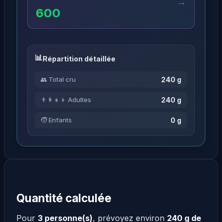
→
600
Répartition détaillée
240 g
👥 Total cru
240 g
👨‍👩‍👧‍👦 Adultes
0 g
🧒 Enfants
Quantité calculée
Pour
3 personne(s)
, prévoyez environ
240 g de