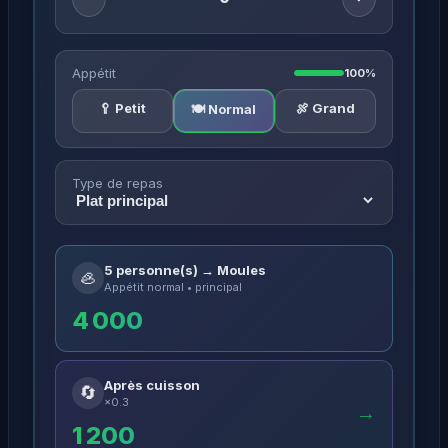
Appétit
100%
🥄 Petit
🍖 Grand
🍽️ Normal
Type de repas
5 personne(s) → Moules
🦪
Appétit normal • principal
4 000
Après cuisson
🔄
×0.3
→
1 200