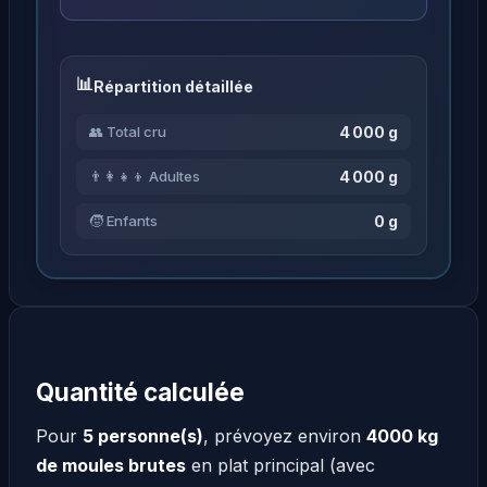
Répartition détaillée
4 000 g
👥 Total cru
4 000 g
👨‍👩‍👧‍👦 Adultes
0 g
🧒 Enfants
Quantité calculée
Pour
5 personne(s)
, prévoyez environ
4000 kg
de moules brutes
en plat principal (avec