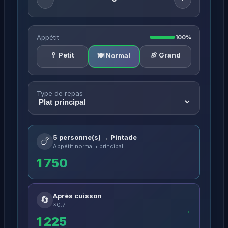
Appétit
100%
🥄 Petit
🍖 Grand
🍽️ Normal
Type de repas
5 personne(s) → Pintade
🍗
Appétit normal • principal
1 750
Après cuisson
🔄
×0.7
→
1 225