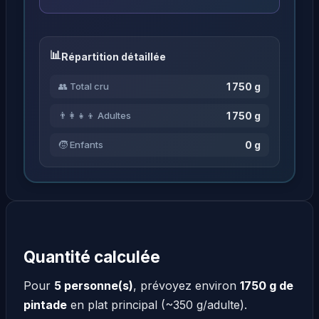
Répartition détaillée
1 750 g
👥 Total cru
1 750 g
👨‍👩‍👧‍👦 Adultes
0 g
🧒 Enfants
Quantité calculée
Pour
5 personne(s)
, prévoyez environ
1750 g de
pintade
en plat principal (~350 g/adulte).