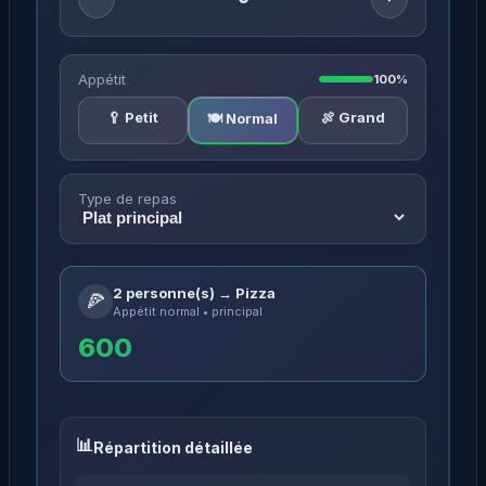
Appétit
100%
🥄 Petit
🍖 Grand
🍽️ Normal
Type de repas
2 personne(s) → Pizza
🍕
Appétit normal • principal
600
Répartition détaillée