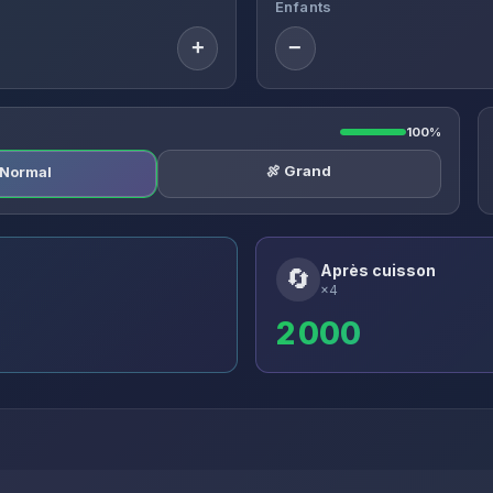
Enfants
+
−
100%
🍖 Grand
️ Normal
Après cuisson
🔄
×4
2 000