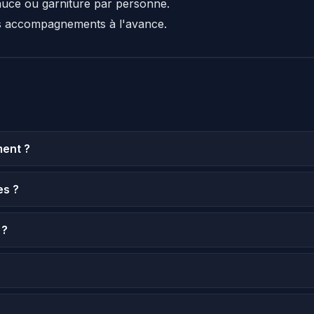
auce ou garniture par personne.
s accompagnements à l'avance.
ent ?
es ?
 ?