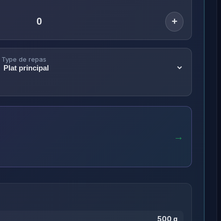
+
Type de repas
→
500 g