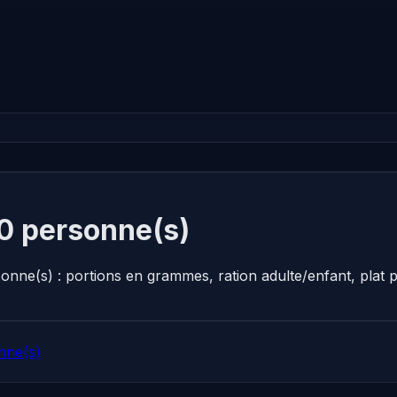
10 personne(s)
sonne(s) : portions en grammes, ration adulte/enfant, pla
nne(s)