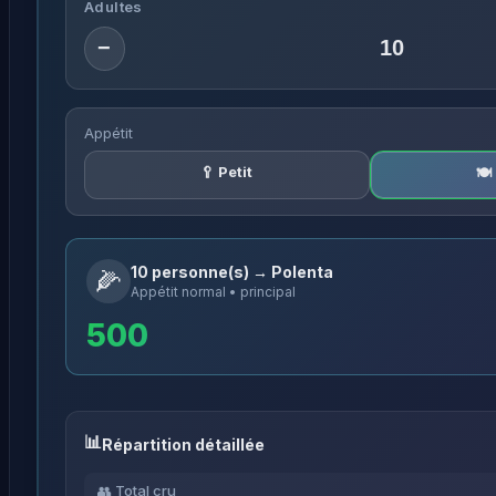
Adultes
−
Appétit
🥄 Petit
🍽
10 personne(s) → Polenta
🌽
Appétit normal • principal
500
Répartition détaillée
👥 Total cru