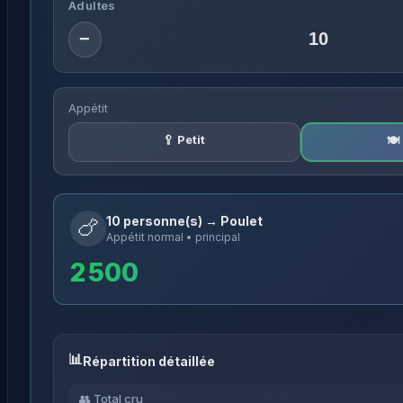
Adultes
−
Appétit
🥄 Petit
🍽
10 personne(s) → Poulet
🍗
Appétit normal • principal
2 500
Répartition détaillée
👥 Total cru