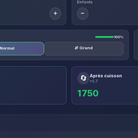
Enfants
+
−
100%
🍖 Grand
️ Normal
Après cuisson
🔄
×0.7
1 750