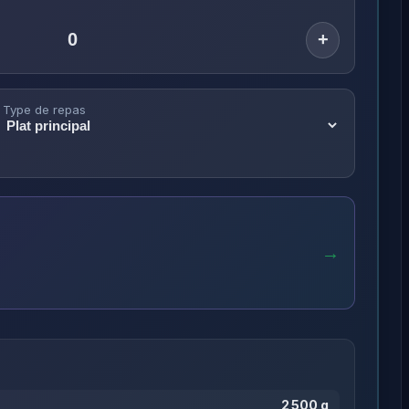
+
Type de repas
→
2 500 g