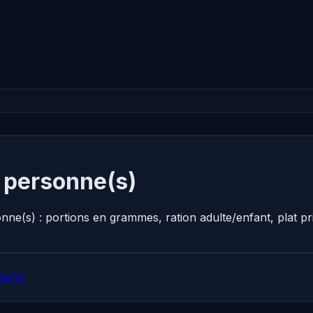
0 personne(s)
onne(s) : portions en grammes, ration adulte/enfant, plat 
ne(s)