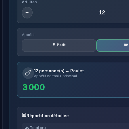
Adultes
−
Appétit
🥄 Petit
🍽
12 personne(s) → Poulet
🍗
Appétit normal • principal
3 000
Répartition détaillée
👥 Total cru