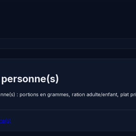
2 personne(s)
onne(s) : portions en grammes, ration adulte/enfant, plat 
ne(s)