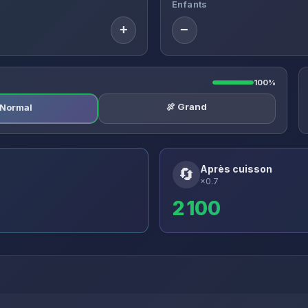
Enfants
+
−
100%
🍖 Grand
️ Normal
Après cuisson
🔄
×0.7
2 100