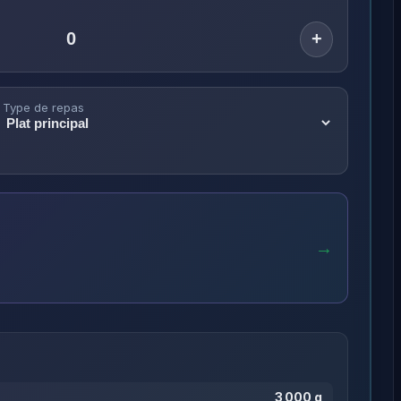
+
Type de repas
→
3 000 g