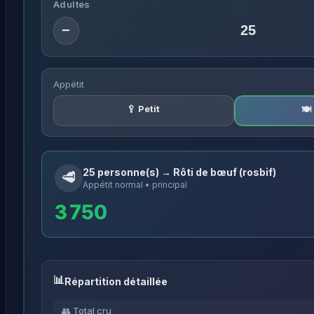
Adultes
−
Appétit
🥄 Petit
🍽
25 personne(s) → Rôti de bœuf (rosbif)
🥩
Appétit normal • principal
3 750
Répartition détaillée
👥 Total cru