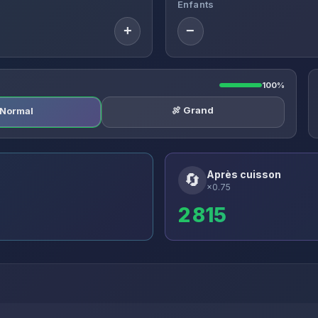
Enfants
+
−
100%
🍖 Grand
️ Normal
Après cuisson
🔄
×0.75
2 815