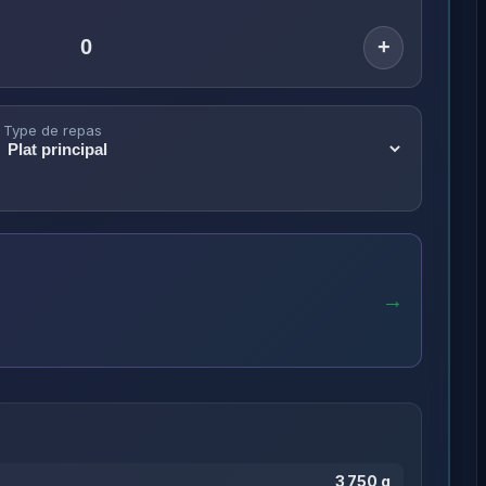
+
Type de repas
→
3 750 g