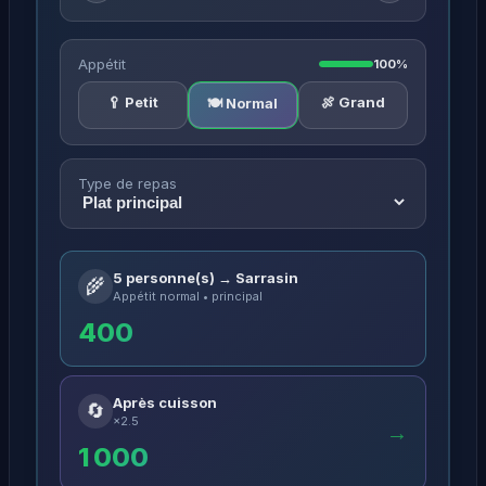
Appétit
100%
🥄 Petit
🍖 Grand
🍽️ Normal
Type de repas
5 personne(s) → Sarrasin
🌾
Appétit normal • principal
400
Après cuisson
🔄
×2.5
→
1 000