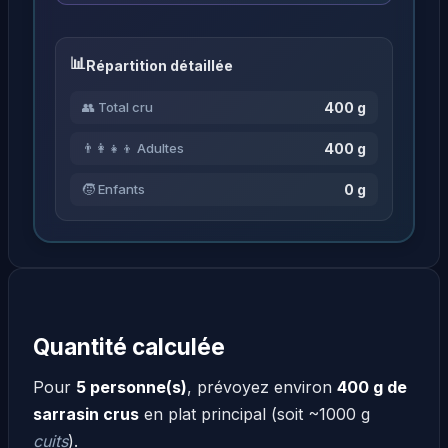
Répartition détaillée
400 g
👥 Total cru
400 g
👨‍👩‍👧‍👦 Adultes
0 g
🧒 Enfants
Quantité calculée
Pour
5 personne(s)
, prévoyez environ
400 g de
sarrasin crus
en plat principal (soit ~1000 g
cuits
).