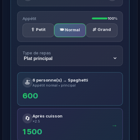
Appétit
100%
🥄 Petit
🍖 Grand
🍽️ Normal
Type de repas
6 personne(s) → Spaghetti
🍝
Appétit normal • principal
600
Après cuisson
🔄
×2.5
→
1 500