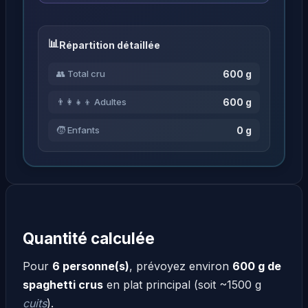
Répartition détaillée
600 g
👥 Total cru
600 g
👨‍👩‍👧‍👦 Adultes
0 g
🧒 Enfants
Quantité calculée
Pour
6 personne(s)
, prévoyez environ
600 g de
spaghetti crus
en plat principal (soit ~1500 g
cuits
).