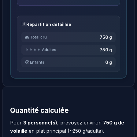
Répartition détaillée
750 g
👥 Total cru
750 g
👨‍👩‍👧‍👦 Adultes
0 g
🧒 Enfants
Quantité calculée
Pour
3 personne(s)
, prévoyez environ
750 g de
volaille
en plat principal (~250 g/adulte).