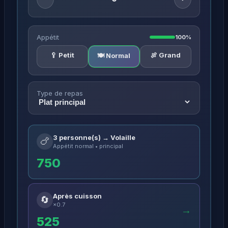
Appétit
100%
🥄 Petit
🍖 Grand
🍽️ Normal
Type de repas
3 personne(s) → Volaille
🍗
Appétit normal • principal
750
Après cuisson
🔄
×0.7
→
525