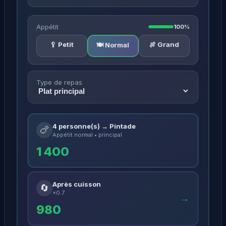
Appétit
100%
🥄 Petit
🍖 Grand
🍽️ Normal
Type de repas
4 personne(s) → Pintade
🍗
Appétit normal • principal
1 400
Après cuisson
🔄
×0.7
→
980