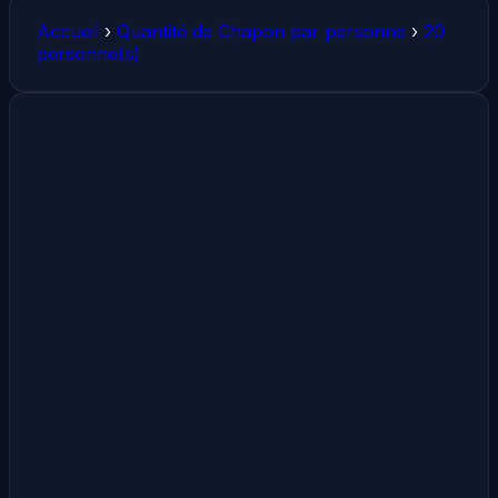
Accueil
›
Quantité de Chapon par personne
›
20
personne(s)