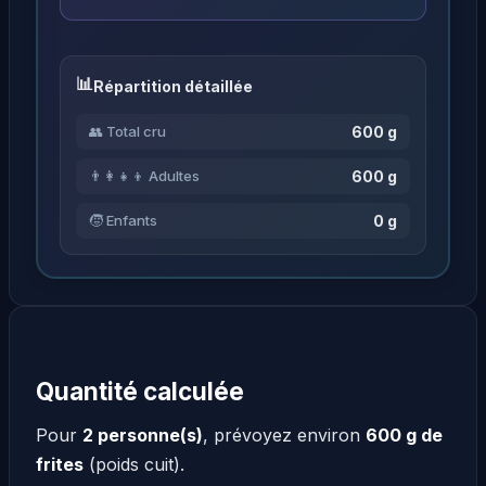
Répartition détaillée
600 g
👥 Total cru
600 g
👨‍👩‍👧‍👦 Adultes
0 g
🧒 Enfants
Quantité calculée
Pour
2 personne(s)
, prévoyez environ
600 g de
frites
(poids cuit).