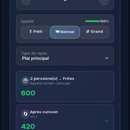
Appétit
100%
🥄 Petit
🍖 Grand
🍽️ Normal
Type de repas
2 personne(s) → Frites
🍟
Appétit normal • principal
600
Après cuisson
🔄
×0.7
→
420