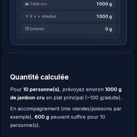
1 000 g
👥 Total cru
1 000 g
👨‍👩‍👧‍👦 Adultes
0 g
🧒 Enfants
Quantité calculée
Pour
10 personne(s)
, prévoyez environ
1000 g
de jambon cru
en plat principal (~100 g/adulte).
En accompagnement (mix viandes/poissons par
exemple),
600 g
peuvent suffire pour 10
personne(s).