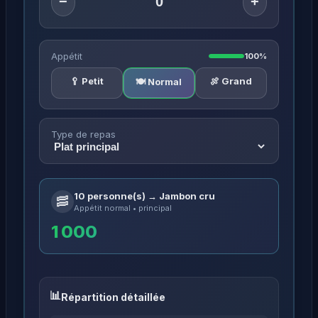
−
+
Appétit
100%
🥄 Petit
🍖 Grand
🍽️ Normal
Type de repas
10 personne(s) → Jambon cru
🥓
Appétit normal • principal
1 000
Répartition détaillée