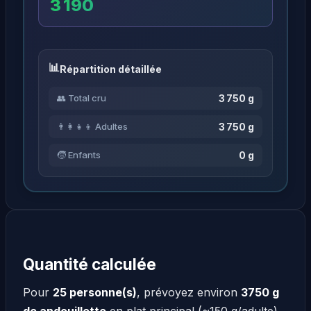
3 190
Répartition détaillée
3 750 g
👥 Total cru
3 750 g
👨‍👩‍👧‍👦 Adultes
0 g
🧒 Enfants
Quantité calculée
Pour
25 personne(s)
, prévoyez environ
3750 g
de andouillette
en plat principal (~150 g/adulte).