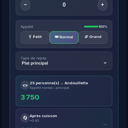
−
+
Appétit
100%
🥄 Petit
🍖 Grand
🍽️ Normal
Type de repas
25 personne(s) → Andouillette
🌭
Appétit normal • principal
3 750
Après cuisson
🔄
×0.85
→