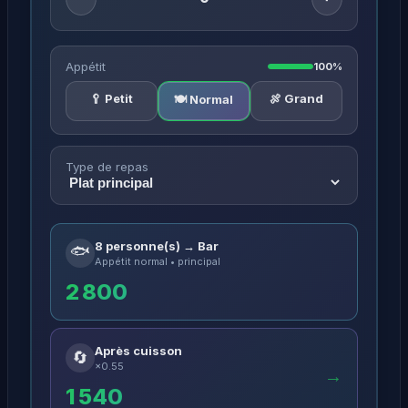
Appétit
100%
🥄 Petit
🍖 Grand
🍽️ Normal
Type de repas
8 personne(s) → Bar
🐟
Appétit normal • principal
2 800
Après cuisson
🔄
×0.55
→
1 540