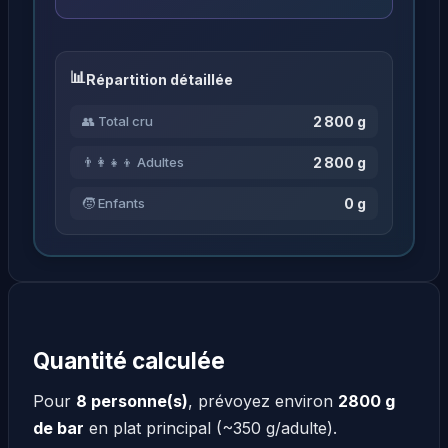
Répartition détaillée
2 800 g
👥 Total cru
2 800 g
👨‍👩‍👧‍👦 Adultes
0 g
🧒 Enfants
Quantité calculée
Pour
8 personne(s)
, prévoyez environ
2800 g
de bar
en plat principal (~350 g/adulte).