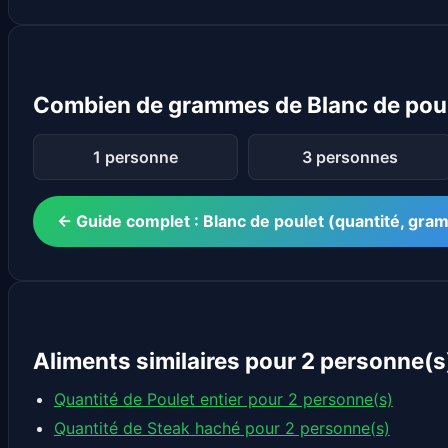
Combien de grammes de Blanc de poul
1 personne
3 personnes
← Guide complet : Blanc de poulet (quantité, gr
Aliments similaires pour 2 personne(s
Quantité de Poulet entier pour 2 personne(s)
Quantité de Steak haché pour 2 personne(s)