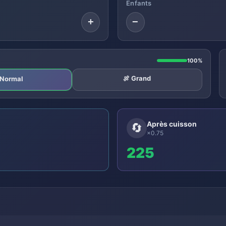
Enfants
+
−
100%
🍖 Grand
️ Normal
Après cuisson
🔄
×0.75
225