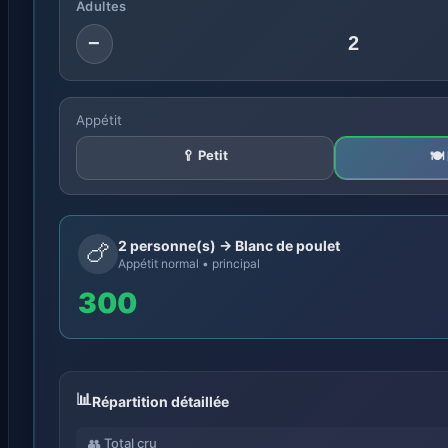
Adultes
−
Appétit
🥄 Petit
🍽
2 personne(s) → Blanc de poulet
🍗
Appétit normal • principal
300
Répartition détaillée
👥 Total cru