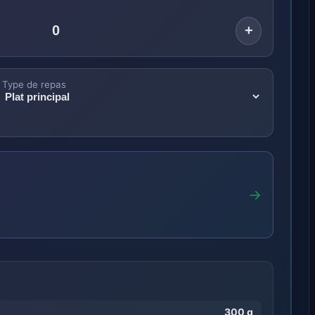
+
Type de repas
→
300 g