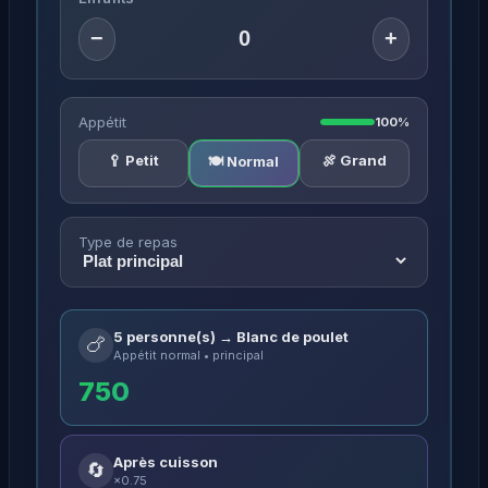
−
+
Appétit
100%
🥄 Petit
🍖 Grand
🍽️ Normal
Type de repas
5 personne(s) → Blanc de poulet
🍗
Appétit normal • principal
750
Après cuisson
🔄
×0.75