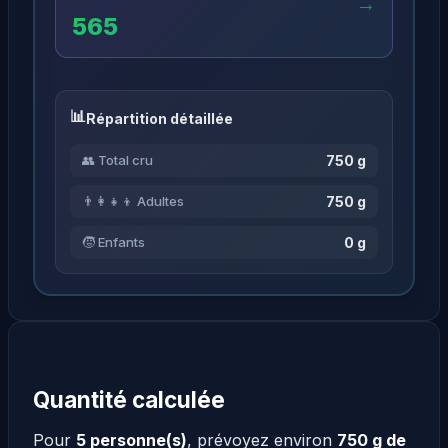
→
565
Répartition détaillée
750 g
👥 Total cru
750 g
👨‍👩‍👧‍👦 Adultes
0 g
🧒 Enfants
Quantité calculée
Pour
5 personne(s)
, prévoyez environ
750 g de