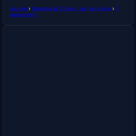
Accueil
›
Quantité de Chapon par personne
›
2
personne(s)