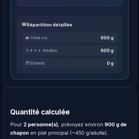
Répartition détaillée
900 g
👥 Total cru
900 g
👨‍👩‍👧‍👦 Adultes
0 g
🧒 Enfants
Quantité calculée
Pour
2 personne(s)
, prévoyez environ
900 g de
chapon
en plat principal (~450 g/adulte).