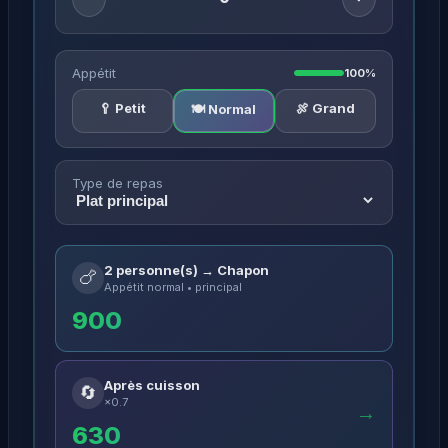
Appétit
100%
🥄 Petit
🍖 Grand
🍽️ Normal
Type de repas
2 personne(s) → Chapon
🍗
Appétit normal • principal
900
Après cuisson
🔄
×0.7
→
630