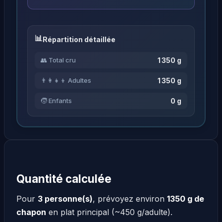
Répartition détaillée
1 350 g
👥 Total cru
1 350 g
👨‍👩‍👧‍👦 Adultes
0 g
🧒 Enfants
Quantité calculée
Pour
3 personne(s)
, prévoyez environ
1350 g de
chapon
en plat principal (~450 g/adulte).