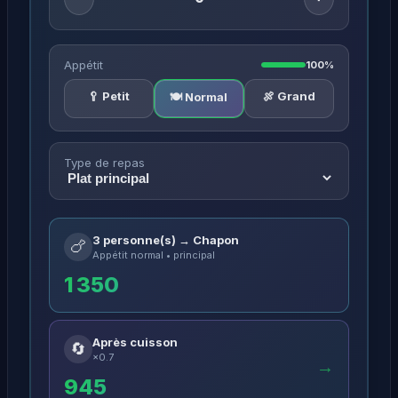
Appétit
100%
🥄 Petit
🍖 Grand
🍽️ Normal
Type de repas
3 personne(s) → Chapon
🍗
Appétit normal • principal
1 350
Après cuisson
🔄
×0.7
→
945