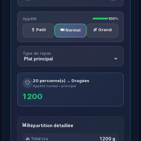
Appétit
100%
🥄 Petit
🍖 Grand
🍽️ Normal
Type de repas
20 personne(s) → Dragées
🤍
Appétit normal • principal
1 200
Répartition détaillée
1 200 g
👥 Total cru