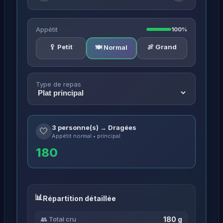
Appétit
100%
🥄 Petit
🍖 Grand
🍽️ Normal
Type de repas
3 personne(s) → Dragées
🤍
Appétit normal • principal
180
Répartition détaillée
180 g
👥 Total cru