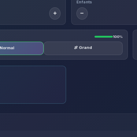
Enfants
+
−
100%
🍖 Grand
️ Normal