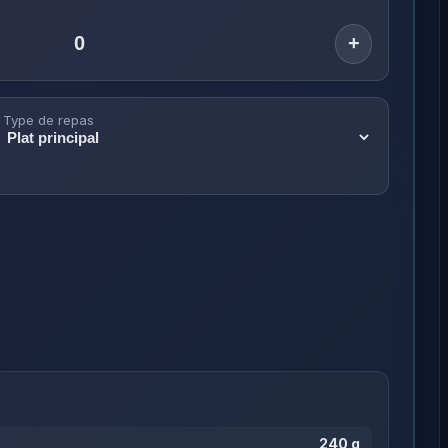
+
Type de repas
240 g