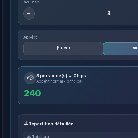
Adultes
−
Appétit
🥄 Petit
🍽
3 personne(s) → Chips
🥔
Appétit normal • principal
240
Répartition détaillée
👥 Total cru