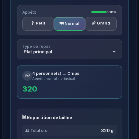
Appétit
100%
🥄 Petit
🍖 Grand
🍽️ Normal
Type de repas
4 personne(s) → Chips
🥔
Appétit normal • principal
320
Répartition détaillée
320 g
👥 Total cru