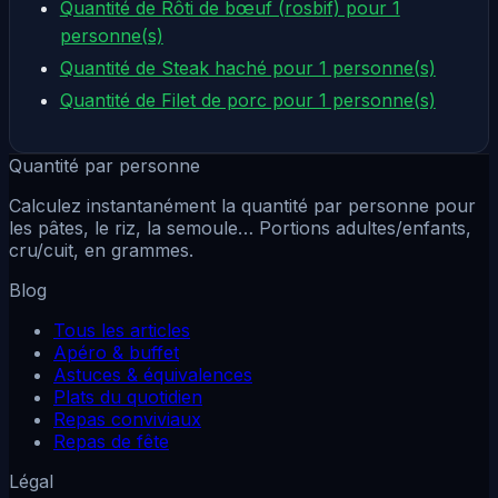
Quantité de Rôti de bœuf (rosbif) pour 1
personne(s)
Quantité de Steak haché pour 1 personne(s)
Quantité de Filet de porc pour 1 personne(s)
Quantité par personne
Calculez instantanément la quantité par personne pour
les pâtes, le riz, la semoule… Portions adultes/enfants,
cru/cuit, en grammes.
Blog
Tous les articles
Apéro & buffet
Astuces & équivalences
Plats du quotidien
Repas conviviaux
Repas de fête
Légal