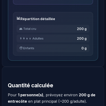
Répartition détaillée
200 g
👥 Total cru
200 g
👨‍👩‍👧‍👦 Adultes
0 g
🧒 Enfants
Quantité calculée
Pour
1 personne(s)
, prévoyez environ
200 g de
entrecôte
en plat principal (~200 g/adulte).