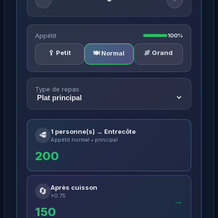
Appétit
100%
🥄 Petit
🍖 Grand
🍽️ Normal
Type de repas
1 personne(s) → Entrecôte
🥩
Appétit normal • principal
200
Après cuisson
🔄
×0.75
→
150