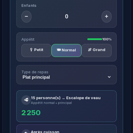
Enfants
−
+
Appétit
100%
🥄 Petit
🍖 Grand
🍽️ Normal
Type de repas
15 personne(s) → Escalope de veau
🥩
Appétit normal • principal
2 250
Après cuisson