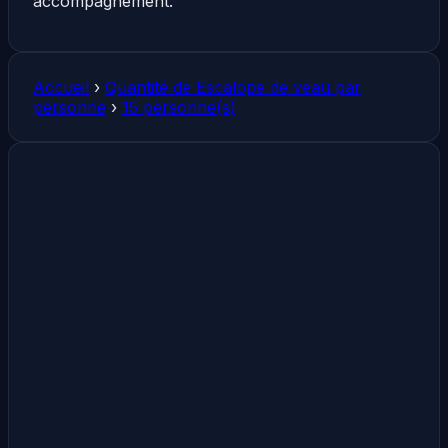
accompagnement.
Accueil
›
Quantité de Escalope de veau par
personne
›
15 personne(s)