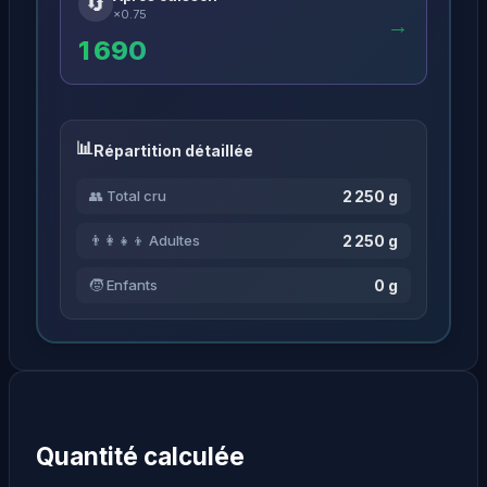
🔄
×0.75
→
1 690
Répartition détaillée
2 250 g
👥 Total cru
2 250 g
👨‍👩‍👧‍👦 Adultes
0 g
🧒 Enfants
Quantité calculée