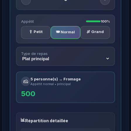
Appétit
100%
🥄 Petit
🍖 Grand
🍽️ Normal
Type de repas
5 personne(s) → Fromage
🧀
Appétit normal • principal
500
Répartition détaillée