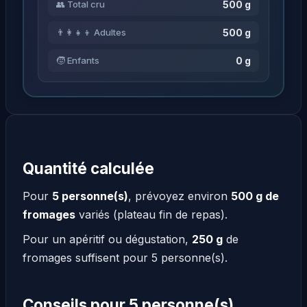
500 g
👥 Total cru
500 g
👨‍👩‍👧‍👦 Adultes
0 g
🧒 Enfants
Quantité calculée
Pour
5 personne(s)
, prévoyez environ
500 g de
fromages
variés (plateau fin de repas).
Pour un apéritif ou dégustation,
250 g
de
fromages suffisent pour 5 personne(s).
Conseils pour 5 personne(s)