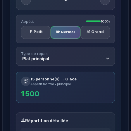
Appétit
100%
🥄 Petit
🍖 Grand
🍽️ Normal
Type de repas
15 personne(s) → Glace
🍨
Appétit normal • principal
1 500
Répartition détaillée