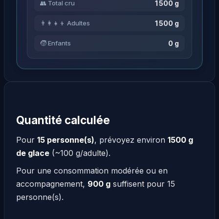
1 500 g
👥 Total cru
1 500 g
👨‍👩‍👧‍👦 Adultes
0 g
🧒 Enfants
Quantité calculée
Pour
15 personne(s)
, prévoyez environ
1500 g
de glace
(~100 g/adulte).
Pour une consommation modérée ou en
accompagnement,
900 g
suffisent pour 15
personne(s).