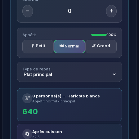
−
+
Appétit
100%
🥄 Petit
🍖 Grand
🍽️ Normal
Type de repas
8 personne(s) → Haricots blancs
🫘
Appétit normal • principal
640
Après cuisson
🔄
×2.5