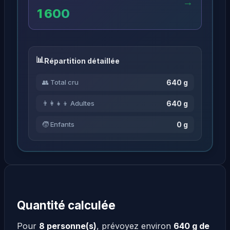
→
1 600
Répartition détaillée
640 g
👥 Total cru
640 g
👨‍👩‍👧‍👦 Adultes
0 g
🧒 Enfants
Quantité calculée
Pour
8 personne(s)
, prévoyez environ
640 g de