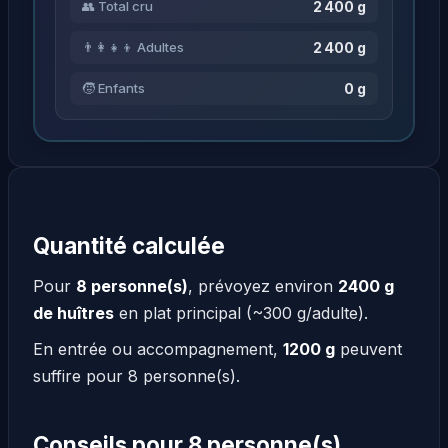
2 400 g
👥 Total cru
2 400 g
👨‍👩‍👧‍👦 Adultes
0 g
🧒 Enfants
Quantité calculée
Pour
8 personne(s)
, prévoyez environ
2400 g
de huîtres
en plat principal (~300 g/adulte).
En entrée ou accompagnement,
1200 g
peuvent
suffire pour 8 personne(s).
Conseils pour 8 personne(s)