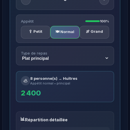
Appétit
100%
🥄 Petit
🍖 Grand
🍽️ Normal
Type de repas
8 personne(s) → Huîtres
🦪
Appétit normal • principal
2 400
Répartition détaillée