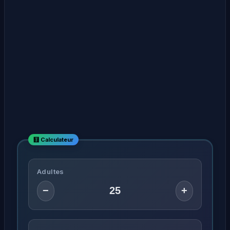
Adultes
−
+