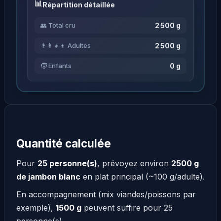
Répartition détaillée
2 500 g
👥 Total cru
2 500 g
👨‍👩‍👧‍👦 Adultes
0 g
🧒 Enfants
Quantité calculée
Pour
25 personne(s)
, prévoyez environ
2500 g
de jambon blanc
en plat principal (~100 g/adulte).
En accompagnement (mix viandes/poissons par
exemple),
1500 g
peuvent suffire pour 25