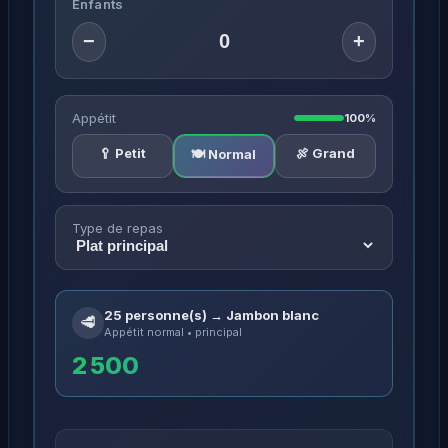
Enfants
−
+
Appétit
100%
🥄 Petit
🍖 Grand
🍽️ Normal
Type de repas
25 personne(s) → Jambon blanc
🥩
Appétit normal • principal
2 500