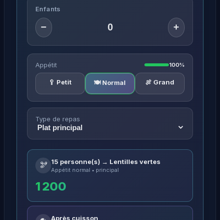
Enfants
−
+
Appétit
100%
🥄 Petit
🍖 Grand
🍽️ Normal
Type de repas
15 personne(s) → Lentilles vertes
🫘
Appétit normal • principal
1 200
Après cuisson