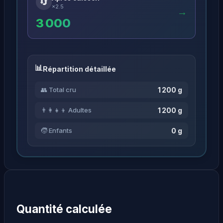
🔄
×2.5
→
3 000
Répartition détaillée
1 200 g
👥 Total cru
1 200 g
👨‍👩‍👧‍👦 Adultes
0 g
🧒 Enfants
Quantité calculée