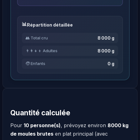
Répartition détaillée
8 000 g
👥 Total cru
8 000 g
👨‍👩‍👧‍👦 Adultes
0 g
🧒 Enfants
Quantité calculée
Pour
10 personne(s)
, prévoyez environ
8000 kg
de moules brutes
en plat principal (avec