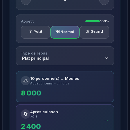
Appétit
100%
🥄 Petit
🍖 Grand
🍽️ Normal
Type de repas
10 personne(s) → Moules
🦪
Appétit normal • principal
8 000
Après cuisson
🔄
×0.3
→
2 400