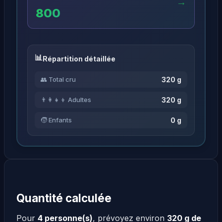
→
800
Répartition détaillée
320 g
👥 Total cru
320 g
👨‍👩‍👧‍👦 Adultes
0 g
🧒 Enfants
Quantité calculée
Pour
4 personne(s)
, prévoyez environ
320 g de