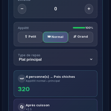
−
+
Appétit
100%
🥄 Petit
🍖 Grand
🍽️ Normal
Type de repas
4 personne(s) → Pois chiches
🫛
Appétit normal • principal
320
Après cuisson
🔄
×2.5