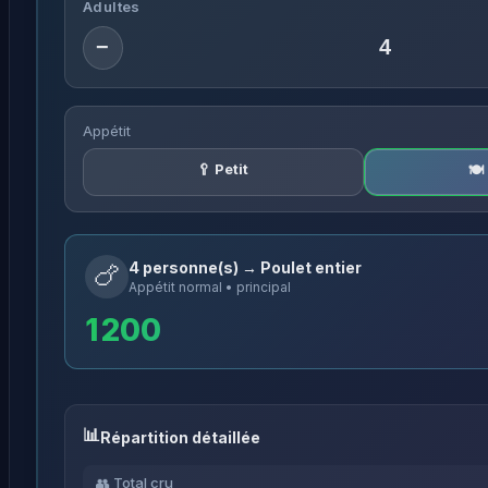
Adultes
−
Appétit
🥄 Petit
🍽
4 personne(s) → Poulet entier
🍗
Appétit normal • principal
1 200
Répartition détaillée
👥 Total cru