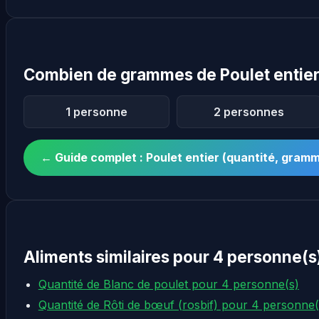
Combien de grammes de Poulet entier
1 personne
2 personnes
← Guide complet : Poulet entier (quantité, gra
Aliments similaires pour 4 personne(s
Quantité de Blanc de poulet pour 4 personne(s)
Quantité de Rôti de bœuf (rosbif) pour 4 personne(