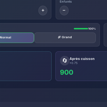
Enfants
+
−
100%
🍖 Grand
️ Normal
Après cuisson
🔄
×0.75
900