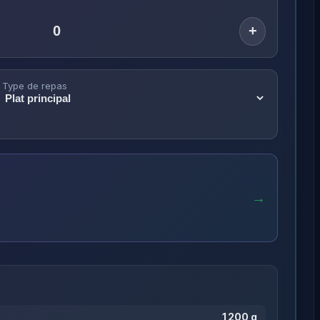
+
Type de repas
→
1 200 g