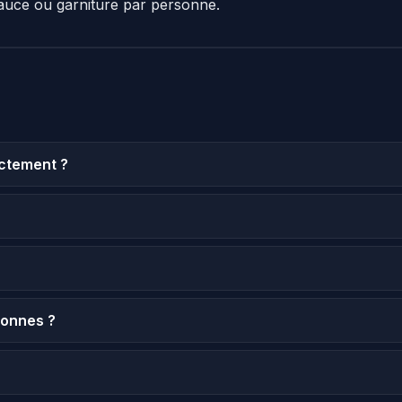
auce ou garniture par personne.
actement ?
sonnes ?